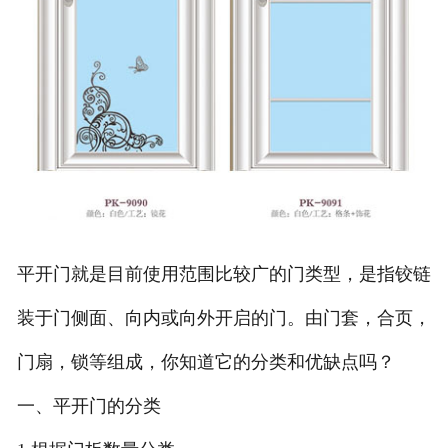
平开门就是目前使用范围比较广的门类型，是指铰链
装于门侧面、向内或向外开启的门。由门套，合页，
门扇，锁等组成，你知道它的分类和优缺点吗？
一、平开门的分类