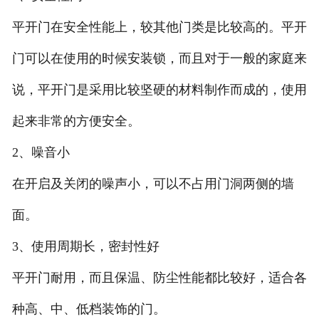
平开门在安全性能上，较其他门类是比较高的。平开
门可以在使用的时候安装锁，而且对于一般的家庭来
说，平开门是采用比较坚硬的材料制作而成的，使用
起来非常的方便安全。
2、噪音小
在开启及关闭的噪声小，可以不占用门洞两侧的墙
面。
3、使用周期长，密封性好
平开门耐用，而且保温、防尘性能都比较好，适合各
种高、中、低档装饰的门。